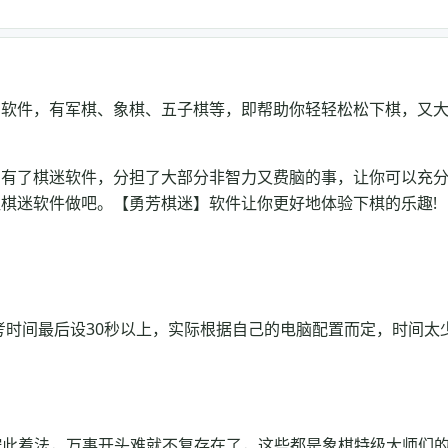
助软件，有军棋、象棋、五子棋等，即帮助你轻轻松松下棋，又
，有了棋迷软件，分担了大部分非智力又费脑的事，让你可以充
棋迷软件做吧。【勇芳棋迷】软件让你更好地体验下棋的乐趣!
考时间最后设30秒以上，实际根据自己的电脑配置而定，时间太
按此着法，万事开头难就不复存在了，这些都是象棋特级大师们