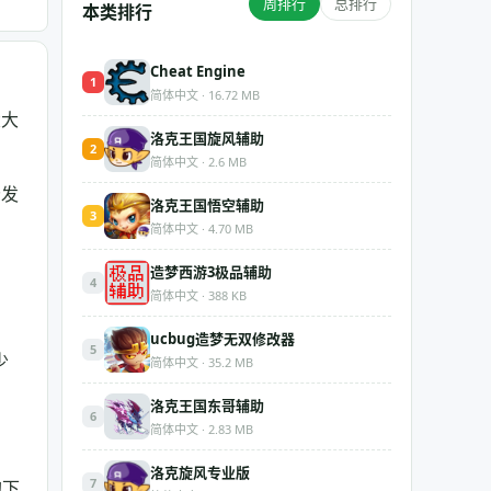
周排行
总排行
本类排行
Cheat Engine
1
简体中文 · 16.72 MB
大大
洛克王国旋风辅助
2
简体中文 · 2.6 MB
分发
洛克王国悟空辅助
3
简体中文 · 4.70 MB
造梦西游3极品辅助
4
简体中文 · 388 KB
ucbug造梦无双修改器
5
少
简体中文 · 35.2 MB
洛克王国东哥辅助
6
简体中文 · 2.83 MB
洛克旋风专业版
7
的下