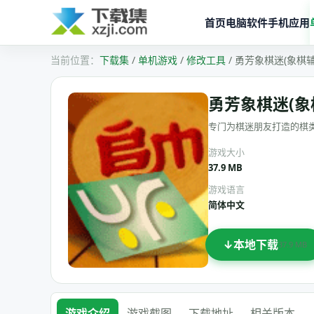
首页
电脑软件
手机应用
下载集
/
单机游戏
/
修改工具
/
勇芳象棋迷(象棋辅助
勇芳象棋迷(象棋
专门为棋迷朋友打造的棋
游戏大小
37.9 MB
游戏语言
简体中文
本地下载
37.9 MB
游戏介绍
游戏截图
下载地址
相关版本