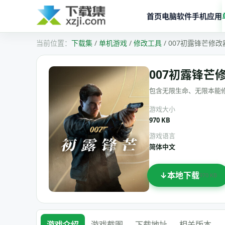
首页
电脑软件
手机应用
下载集
/
单机游戏
/
修改工具
/
007初露锋芒修改器
007初露锋芒修
包含无限生命、无限本能
游戏大小
970 KB
游戏语言
简体中文
本地下载
970 KB
游戏介绍
游戏截图
下载地址
相关版本