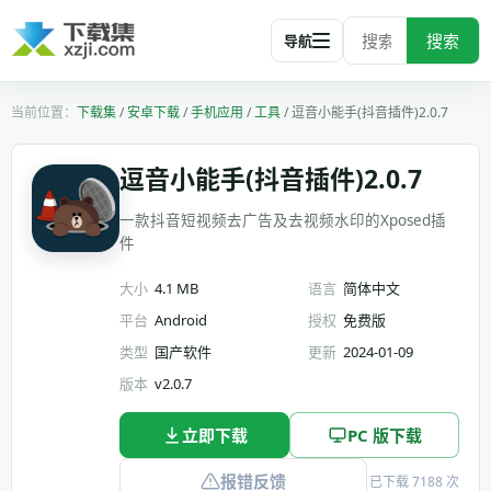
搜索
导航
下载集
/
安卓下载
/
手机应用
/
工具
/
逗音小能手(抖音插件)2.0.7
逗音小能手(抖音插件)2.0.7
一款抖音短视频去广告及去视频水印的Xposed插
件
大小
4.1 MB
语言
简体中文
平台
Android
授权
免费版
类型
国产软件
更新
2024-01-09
版本
v2.0.7
立即下载
PC 版下载
报错反馈
已下载 7188 次