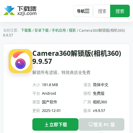
搜索
导航
下载集
/
安卓下载
/
手机应用
/
摄影
/
Camera360解锁版(相机360)
9.9.57
Camera360解锁版(相机360)
9.9.57
解锁所有滤镜、特效商店全免费
大小
181.8 MB
语言
简体中文
平台
Android
授权
免费版
类型
国产软件
厂商
相机360
更新
2025-12-01
版本
v9.9.57
立即下载
暂无 PC 版