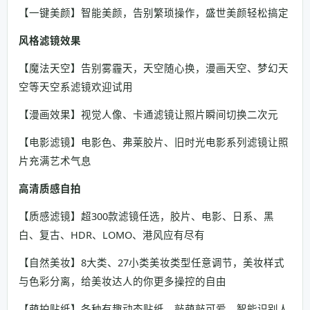
【一键美颜】智能美颜，告别繁琐操作，盛世美颜轻松搞定
风格滤镜效果
【魔法天空】告别雾霾天，天空随心换，漫画天空、梦幻天
空等天空系滤镜欢迎试用
【漫画效果】视觉人像、卡通滤镜让照片瞬间切换二次元
【电影滤镜】电影色、弗莱胶片、旧时光电影系列滤镜让照
片充满艺术气息
高清质感自拍
【质感滤镜】超300款滤镜任选，胶片、电影、日系、黑
白、复古、HDR、LOMO、港风应有尽有
【自然美妆】8大类、27小类美妆类型任意调节，美妆样式
与色彩分离，给美妆达人的你更多操控的自由
【萌拍贴纸】各种有趣动态贴纸，敲萌敲可爱，智能识别人