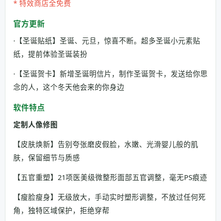
* 特效商店全免费
官方更新
·【圣诞贴纸】圣诞、元旦，惊喜不断。超多圣诞小元素贴
纸，提前体验圣诞装扮
·【圣诞贺卡】新增圣诞明信片，制作圣诞贺卡，发送给你思
念的人，这个冬天他会来的你身边
软件特点
定制人像修图
【皮肤焕新】告别夸张磨皮假脸，水嫩、光滑婴儿般的肌
肤，保留细节与质感
【五官重塑】21项医美级微整形面部五官调整，毫无PS痕迹
【瘦脸瘦身】无级放大，手动实时塑形调整，不放过任何死
角，独特区域保护，拒绝穿帮